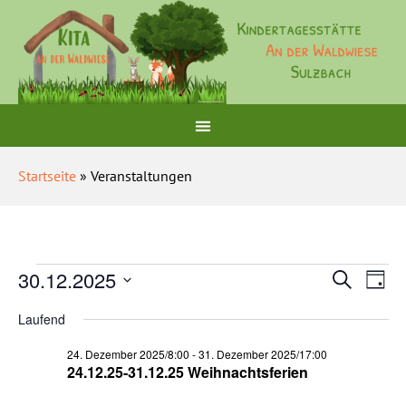
Startseite
» Veranstaltungen
Veranst
Ver
30.12.2025
Suche
Tag
Ans
Suche
Datum
wählen.
Nav
Laufend
und
Ansichte
24. Dezember 2025/8:00
-
31. Dezember 2025/17:00
24.12.25-31.12.25 Weihnachtsferien
Navigat