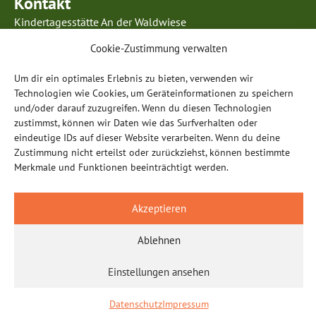
Kontakt
Kindertagesstätte An der Waldwiese
Kurmainzer Ring 63
Cookie-Zustimmung verwalten
63834 Sulzbach am Main
Telefon: 0 60 28 / 99 85 96 5
Um dir ein optimales Erlebnis zu bieten, verwenden wir
E-Mail:
info@anderwaldwiese-sulzbach.de
Technologien wie Cookies, um Geräteinformationen zu speichern
und/oder darauf zuzugreifen. Wenn du diesen Technologien
Öffnungszeiten
zustimmst, können wir Daten wie das Surfverhalten oder
eindeutige IDs auf dieser Website verarbeiten. Wenn du deine
Montag – Donnerstag:
Zustimmung nicht erteilst oder zurückziehst, können bestimmte
07.00 – 17.00 Uhr
Merkmale und Funktionen beeinträchtigt werden.
Freitag:
07:00 – 15:00 Uhr (Kindergarten & Hort)
Akzeptieren
15:00 – 16:00 Uhr (für berufstätige Eltern)
Ablehnen
Impressum
Datenschutz
Einstellungen ansehen
Datenschutz
Impressum