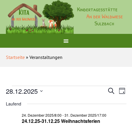
Startseite
» Veranstaltungen
Veranst
Ver
28.12.2025
Suche
Tag
Ans
Suche
Datum
wählen.
Nav
Laufend
und
Ansichte
24. Dezember 2025/8:00
-
31. Dezember 2025/17:00
24.12.25-31.12.25 Weihnachtsferien
Navigat