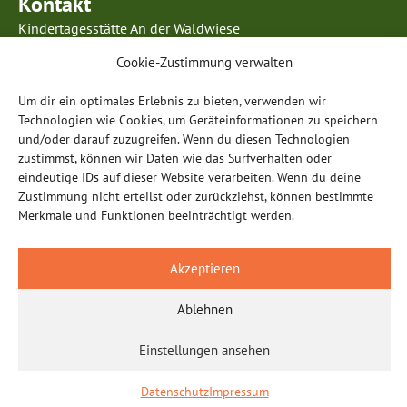
Kontakt
Kindertagesstätte An der Waldwiese
Kurmainzer Ring 63
Cookie-Zustimmung verwalten
63834 Sulzbach am Main
Telefon: 0 60 28 / 99 85 96 5
Um dir ein optimales Erlebnis zu bieten, verwenden wir
E-Mail:
info@anderwaldwiese-sulzbach.de
Technologien wie Cookies, um Geräteinformationen zu speichern
und/oder darauf zuzugreifen. Wenn du diesen Technologien
Öffnungszeiten
zustimmst, können wir Daten wie das Surfverhalten oder
eindeutige IDs auf dieser Website verarbeiten. Wenn du deine
Montag – Donnerstag:
Zustimmung nicht erteilst oder zurückziehst, können bestimmte
07.00 – 17.00 Uhr
Merkmale und Funktionen beeinträchtigt werden.
Freitag:
07:00 – 15:00 Uhr (Kindergarten & Hort)
Akzeptieren
15:00 – 16:00 Uhr (für berufstätige Eltern)
Ablehnen
Impressum
Datenschutz
Einstellungen ansehen
Datenschutz
Impressum