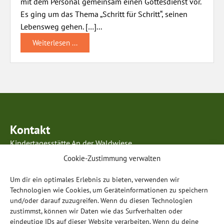
mit dem Personal gemeinsam einen Gottesdienst vor.
Es ging um das Thema „Schritt für Schritt“, seinen
Lebensweg gehen. […]...
Weiterlesen ...
Kontakt
Kindertagesstätte An der Waldwiese
Kurmainzer Ring 63
Cookie-Zustimmung verwalten
63834 Sulzbach am Main
Um dir ein optimales Erlebnis zu bieten, verwenden wir
Telefon: 0 60 28 / 99 85 96 5
Technologien wie Cookies, um Geräteinformationen zu speichern
E-Mail:
info@anderwaldwiese-sulzbach.de
und/oder darauf zuzugreifen. Wenn du diesen Technologien
zustimmst, können wir Daten wie das Surfverhalten oder
Öffnungszeiten
eindeutige IDs auf dieser Website verarbeiten. Wenn du deine