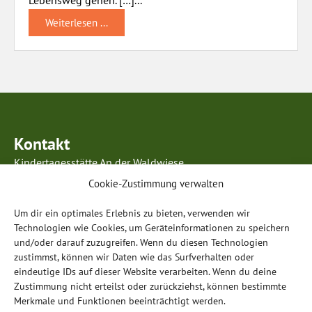
Weiterlesen ...
Kontakt
Kindertagesstätte An der Waldwiese
Kurmainzer Ring 63
Cookie-Zustimmung verwalten
63834 Sulzbach am Main
Um dir ein optimales Erlebnis zu bieten, verwenden wir
Telefon: 0 60 28 / 99 85 96 5
Technologien wie Cookies, um Geräteinformationen zu speichern
E-Mail:
info@anderwaldwiese-sulzbach.de
und/oder darauf zuzugreifen. Wenn du diesen Technologien
zustimmst, können wir Daten wie das Surfverhalten oder
Öffnungszeiten
eindeutige IDs auf dieser Website verarbeiten. Wenn du deine
Montag – Donnerstag:
Zustimmung nicht erteilst oder zurückziehst, können bestimmte
07.00 – 17.00 Uhr
Merkmale und Funktionen beeinträchtigt werden.