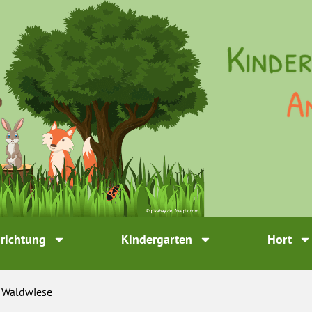
nrichtung
Kindergarten
Hort
r Waldwiese