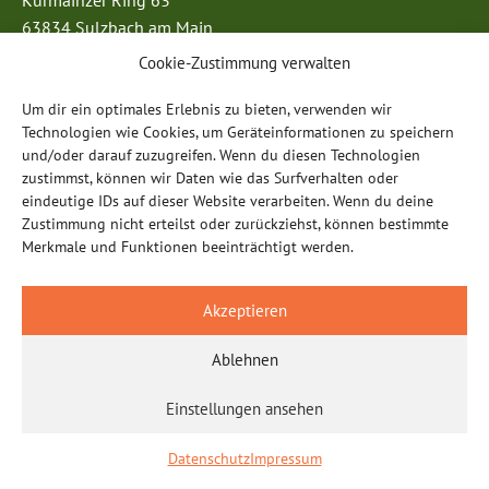
Kurmainzer Ring 63
63834 Sulzbach am Main
Telefon: 0 60 28 / 99 85 96 5
Cookie-Zustimmung verwalten
E-Mail:
info@anderwaldwiese-sulzbach.de
Um dir ein optimales Erlebnis zu bieten, verwenden wir
Öffnungszeiten
Technologien wie Cookies, um Geräteinformationen zu speichern
und/oder darauf zuzugreifen. Wenn du diesen Technologien
Montag – Donnerstag:
zustimmst, können wir Daten wie das Surfverhalten oder
07.00 – 17.00 Uhr
eindeutige IDs auf dieser Website verarbeiten. Wenn du deine
Freitag:
Zustimmung nicht erteilst oder zurückziehst, können bestimmte
07:00 – 15:00 Uhr (Kindergarten & Hort)
Merkmale und Funktionen beeinträchtigt werden.
15:00 – 16:00 Uhr (für berufstätige Eltern)
Akzeptieren
Impressum
Datenschutz
Ablehnen
Einstellungen ansehen
Datenschutz
Impressum