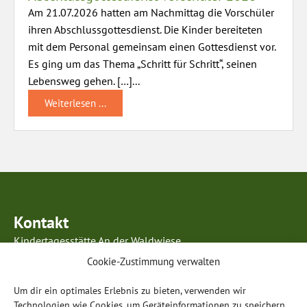
Am 21.07.2026 hatten am Nachmittag die Vorschüler
ihren Abschlussgottesdienst. Die Kinder bereiteten
mit dem Personal gemeinsam einen Gottesdienst vor.
Es ging um das Thema „Schritt für Schritt“, seinen
Lebensweg gehen. […]...
Weiterlesen ...
Kontakt
Kindertagesstätte An der Waldwiese
Kurmainzer Ring 63
Cookie-Zustimmung verwalten
63834 Sulzbach am Main
Um dir ein optimales Erlebnis zu bieten, verwenden wir
Telefon: 0 60 28 / 99 85 96 5
Technologien wie Cookies, um Geräteinformationen zu speichern