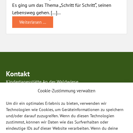
Es ging um das Thema „Schritt für Schritt“, seinen
Lebensweg gehen. […]...
Weiterlesen ...
Kontakt
Kindertagesstätte An der Waldwiese
Kurmainzer Ring 63
Cookie-Zustimmung verwalten
63834 Sulzbach am Main
Um dir ein optimales Erlebnis zu bieten, verwenden wir
Telefon: 0 60 28 / 99 85 96 5
Technologien wie Cookies, um Geräteinformationen zu speichern
E-Mail:
info@anderwaldwiese-sulzbach.de
und/oder darauf zuzugreifen. Wenn du diesen Technologien
zustimmst, können wir Daten wie das Surfverhalten oder
Öffnungszeiten
eindeutige IDs auf dieser Website verarbeiten. Wenn du deine
Montag – Donnerstag: