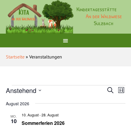
Startseite
» Veranstaltungen
Veranst
Ver
Anstehend
Suche
Liste
Ans
Suche
Datum
wählen.
Nav
August 2026
und
Ansichte
10. August
-
28. August
MO.
10
Navigat
Sommerferien 2026