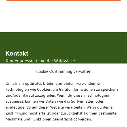
Kontakt
Kindertagesstätte An der Waldwiese
Kurmainzer Ring 63
Cookie-Zustimmung verwalten
63834 Sulzbach am Main
Telefon: 0 60 28 / 99 85 96 5
Um dir ein optimales Erlebnis zu bieten, verwenden wir
E-Mail:
info@anderwaldwiese-sulzbach.de
Technologien wie Cookies, um Geräteinformationen zu speichern
und/oder darauf zuzugreifen. Wenn du diesen Technologien
Öffnungszeiten
zustimmst, können wir Daten wie das Surfverhalten oder
eindeutige IDs auf dieser Website verarbeiten. Wenn du deine
Montag – Donnerstag:
Zustimmung nicht erteilst oder zurückziehst, können bestimmte
07.00 – 17.00 Uhr
Merkmale und Funktionen beeinträchtigt werden.
Freitag: